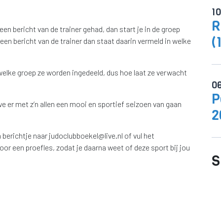
1
R
een bericht van de trainer gehad, dan start je in de groep
(
 een bericht van de trainer dan staat daarin vermeld in welke
 welke groep ze worden ingedeeld, dus hoe laat ze verwacht
0
P
we er met z’n allen een mooi en sportief seizoen van gaan
2
berichtje naar judoclubboekel@live.nl of vul het
or een proefles, zodat je daarna weet of deze sport bij jou
S