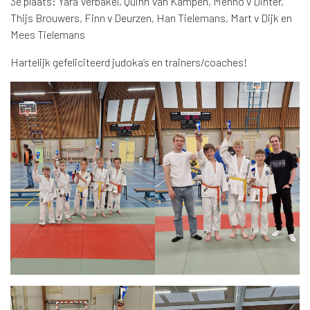
3e plaats: Yara Verbakel, Quinn Van Kampen, Menno v Dinter,
Thijs Brouwers, Finn v Deurzen, Han Tielemans, Mart v Dijk en
Mees Tielemans
Hartelijk gefeliciteerd judoka’s en trainers/coaches!