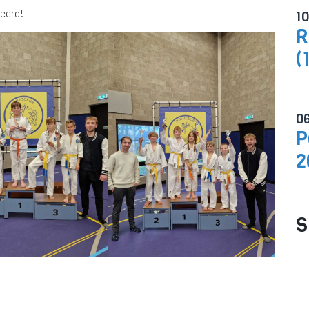
teerd!
1
R
(
0
P
2
S