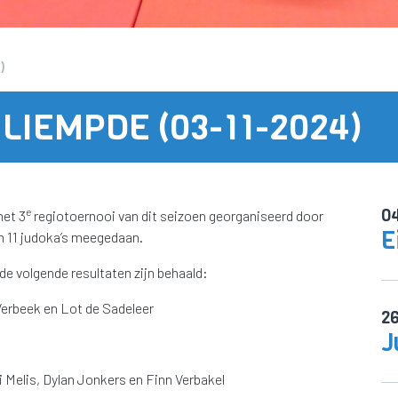
)
LIEMPDE (03-11-2024)
0
e
het 3
regiotoernooi van dit seizoen georganiseerd door
E
 11 judoka’s meegedaan.
de volgende resultaten zijn behaald:
Verbeek en Lot de Sadeleer
2
J
i Melis, Dylan Jonkers en Finn Verbakel