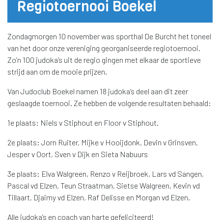
Regiotoernooi Boekel
Zondagmorgen 10 november was sporthal De Burcht het toneel
van het door onze vereniging georganiseerde regiotoernooi.
Zo’n 100 judoka’s uit de regio gingen met elkaar de sportieve
strijd aan om de mooie prijzen.
Van Judoclub Boekel namen 18 judoka’s deel aan dit zeer
geslaagde toernooi. Ze hebben de volgende resultaten behaald:
1e plaats: Niels v Stiphout en Floor v Stiphout.
2e plaats: Jorn Ruiter, Mijke v Hooijdonk, Devin v Grinsven,
Jesper v Oort, Sven v Dijk en Sieta Nabuurs
3e plaats: Elva Walgreen, Renzo v Reijbroek, Lars vd Sangen,
Pascal vd Elzen, Teun Straatman, Sietse Walgreen, Kevin vd
Tillaart, Djaimy vd Elzen, Raf Delisse en Morgan vd Elzen.
Alle judoka’s en coach van harte gefeliciteerd!