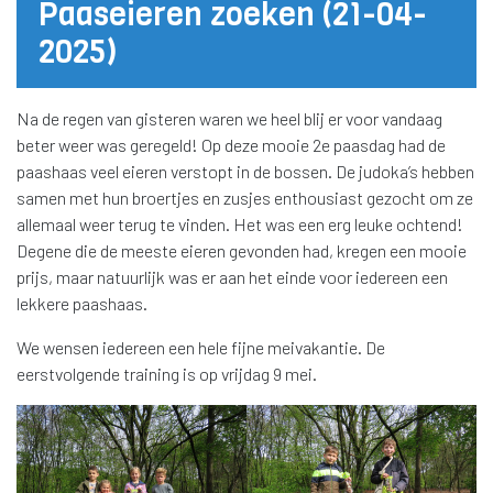
Paaseieren zoeken (21-04-
2025)
Na de regen van gisteren waren we heel blij er voor vandaag
beter weer was geregeld! Op deze mooie 2e paasdag had de
paashaas veel eieren verstopt in de bossen. De judoka’s hebben
samen met hun broertjes en zusjes enthousiast gezocht om ze
allemaal weer terug te vinden. Het was een erg leuke ochtend!
Degene die de meeste eieren gevonden had, kregen een mooie
prijs, maar natuurlijk was er aan het einde voor iedereen een
lekkere paashaas.
We wensen iedereen een hele fijne
meivakantie. De
eerstvolgende training is op vrijdag 9 mei.