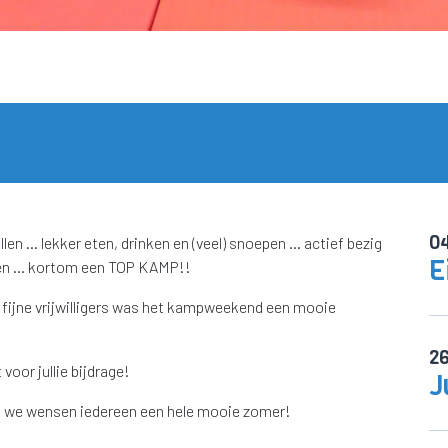
0
en … lekker eten, drinken en (veel) snoepen … actief bezig
E
rden … kortom een TOP KAMP!!
 fijne vrijwilligers was het kampweekend een mooie
2
 voor jullie bijdrage!
J
 … we wensen iedereen een hele mooie zomer!