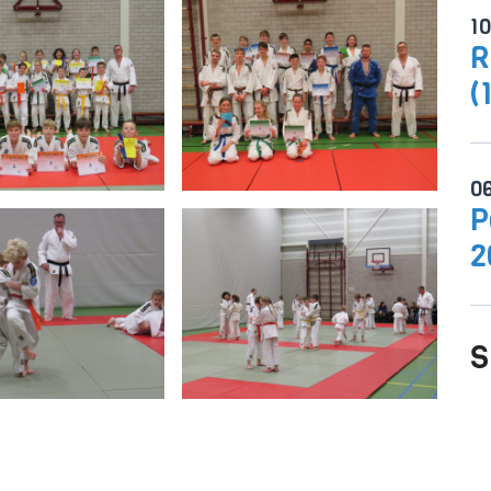
1
R
(
0
P
2
S