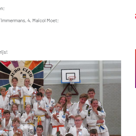
en;
ay Timmermans, 4. Maicol Moet;
rijs!