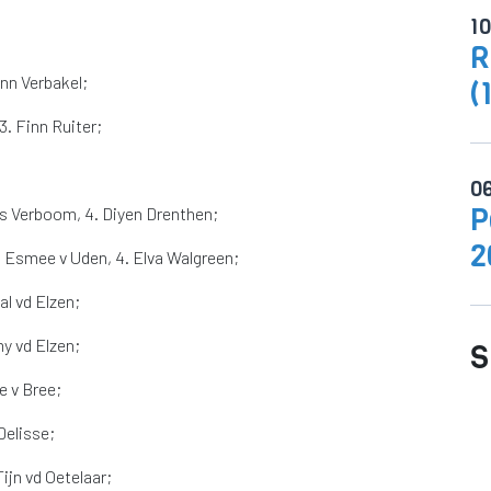
1
R
inn Verbakel;
(
. Finn Ruiter;
0
P
oas Verboom, 4. Diyen Drenthen;
2
. Esmee v Uden, 4. Elva Walgreen;
al vd Elzen;
my vd Elzen;
S
e v Bree;
 Delisse;
Tijn vd Oetelaar;